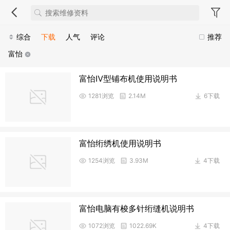
综合
下载
人气
评论
推荐
富怡
富怡Ⅳ型铺布机使用说明书
1281浏览
2.14M
6下载
富怡绗绣机使用说明书
1254浏览
3.93M
4下载
富怡电脑有梭多针绗缝机说明书
1072浏览
1022.69K
4下载